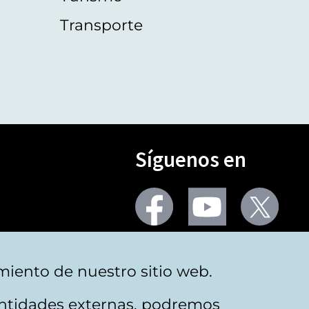
Transporte
Síguenos en
Seguir
Seguir
Segu
en
en
en
facebook
youtube
X
(Twi
Más redes
miento de nuestro sitio web.
 entidades externas, podremos