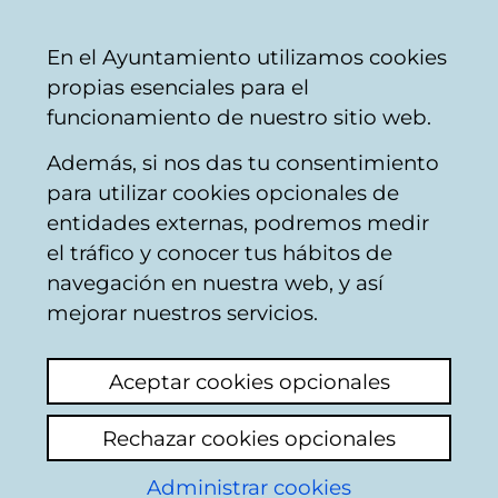
Ayuntamiento
Compartir
Con
Castellano
En el Ayuntamiento utilizamos cookies
Vitoria-
propias esenciales para el
Gasteiz
funcionamiento de nuestro sitio web.
Además, si nos das tu consentimiento
para utilizar cookies opcionales de
Medidas de
entidades externas, podremos medir
el tráfico y conocer tus hábitos de
prevención del
navegación en nuestra web, y así
Ayuntamiento ante el
mejorar nuestros servicios.
riesgo de incendios
Aceptar cookies opcionales
forestales
Rechazar cookies opcionales
Administrar cookies