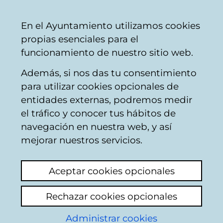
Ayuntamiento
Compartir
Con
Castellano
En el Ayuntamiento utilizamos cookies
Vitoria-
propias esenciales para el
Gasteiz
funcionamiento de nuestro sitio web.
Además, si nos das tu consentimiento
para utilizar cookies opcionales de
Comercio y hostelería
entidades externas, podremos medir
el tráfico y conocer tus hábitos de
- Plan Estratégico de
navegación en nuestra web, y así
Comercio y Hostelería
mejorar nuestros servicios.
Aceptar cookies opcionales
Rechazar cookies opcionales
Administrar cookies