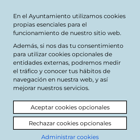
Ayuntamiento
Compartir
Con
Castellano
En el Ayuntamiento utilizamos cookies
Vitoria-
propias esenciales para el
Gasteiz
funcionamiento de nuestro sitio web.
Además, si nos das tu consentimiento
para utilizar cookies opcionales de
TRABAJANDO EN EL
entidades externas, podremos medir
el tráfico y conocer tus hábitos de
TALLER.;OFICIOS
navegación en nuestra web, y así
ARTESANALES EN LA
mejorar nuestros servicios.
VITORIA DEL SIGLO
Aceptar cookies opcionales
XVIII
Rechazar cookies opcionales
[Publicación municipal]
Administrar cookies