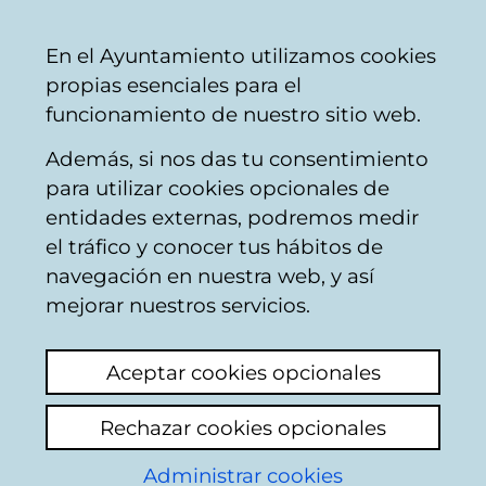
Ayuntamiento
Compartir
Con
Castellano
En el Ayuntamiento utilizamos cookies
Vitoria-
propias esenciales para el
Gasteiz
funcionamiento de nuestro sitio web.
Además, si nos das tu consentimiento
para utilizar cookies opcionales de
4 ENCUENTROS
entidades externas, podremos medir
el tráfico y conocer tus hábitos de
INTERNACIONALES
navegación en nuestra web, y así
DE EXPERTOS EN
mejorar nuestros servicios.
FORMACIÓN Y
Aceptar cookies opcionales
EMPLEO
Rechazar cookies opcionales
[Publicación municipal]
Administrar cookies