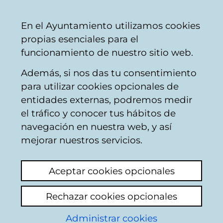
Ayuntamiento
Compartir
Con
Castellano
En el Ayuntamiento utilizamos cookies
Vitoria-
propias esenciales para el
Gasteiz
funcionamiento de nuestro sitio web.
Además, si nos das tu consentimiento
para utilizar cookies opcionales de
CUENTOS Y RELATOS
entidades externas, podremos medir
el tráfico y conocer tus hábitos de
BREVES ESCRITOS
navegación en nuestra web, y así
POR
mejorar nuestros servicios.
JÓVENES;GAZTEEK
Aceptar cookies opcionales
IDATZITAKO IPUIN
Rechazar cookies opcionales
ETA KONTAKIZUN
Administrar cookies