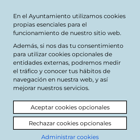
Ayuntamiento
Compartir
Con
Castellano
En el Ayuntamiento utilizamos cookies
Vitoria-
propias esenciales para el
Gasteiz
funcionamiento de nuestro sitio web.
Además, si nos das tu consentimiento
para utilizar cookies opcionales de
CUENTOS Y RELATOS
entidades externas, podremos medir
el tráfico y conocer tus hábitos de
BREVES ESCRITOS
navegación en nuestra web, y así
POR
mejorar nuestros servicios.
JÓVENES;GAZTEEK
Aceptar cookies opcionales
IDATZITAKO IPUIN
Rechazar cookies opcionales
ETA KONTAKIZUN
Administrar cookies