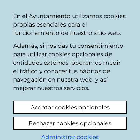
Ayuntamiento
Compartir
Con
Castellano
En el Ayuntamiento utilizamos cookies
Vitoria-
propias esenciales para el
Gasteiz
funcionamiento de nuestro sitio web.
Además, si nos das tu consentimiento
para utilizar cookies opcionales de
Reglamento para el
entidades externas, podremos medir
el tráfico y conocer tus hábitos de
Servicio y
navegación en nuestra web, y así
Administración del
mejorar nuestros servicios.
Cementerio de El
Aceptar cookies opcionales
Salvador
Rechazar cookies opcionales
Administrar cookies