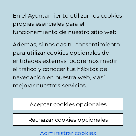
Ayuntamiento
Compartir
Con
Castellano
En el Ayuntamiento utilizamos cookies
Vitoria-
propias esenciales para el
Gasteiz
funcionamiento de nuestro sitio web.
Además, si nos das tu consentimiento
para utilizar cookies opcionales de
Apoyo a empresas -
entidades externas, podremos medir
el tráfico y conocer tus hábitos de
Servicio de
navegación en nuestra web, y así
asesoramiento
mejorar nuestros servicios.
energético
Aceptar cookies opcionales
Rechazar cookies opcionales
Administrar cookies