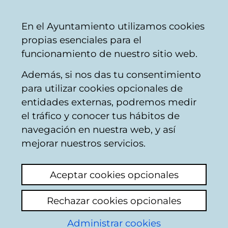
Ayuntamiento
Compartir
Con
Castellano
En el Ayuntamiento utilizamos cookies
Vitoria-
propias esenciales para el
Gasteiz
funcionamiento de nuestro sitio web.
Además, si nos das tu consentimiento
Aviso:
Apertura y cierre de piscinas
para utilizar cookies opcionales de
cubiertas de julio a septiembre de
entidades externas, podremos medir
2026
.
el tráfico y conocer tus hábitos de
navegación en nuestra web, y así
mejorar nuestros servicios.
Piscina cubierta del
Aceptar cookies opcionales
Centro Cívico Aldabe
Rechazar cookies opcionales
Administrar cookies