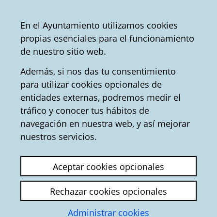
Ayuntamiento
Compartir
Con
Castellano
En el Ayuntamiento utilizamos cookies
Vitoria-
propias esenciales para el funcionamiento
Gasteiz
Oficina de Turismo
Convention Bureau
de nuestro sitio web.
Además, si nos das tu consentimiento
para utilizar cookies opcionales de
Mapa turístico digital -
entidades externas, podremos medir el
tráfico y conocer tus hábitos de
Turismo en Vitoria-
navegación en nuestra web, y así mejorar
Gasteiz
nuestros servicios.
Aceptar cookies opcionales
Rechazar cookies opcionales
Administrar cookies