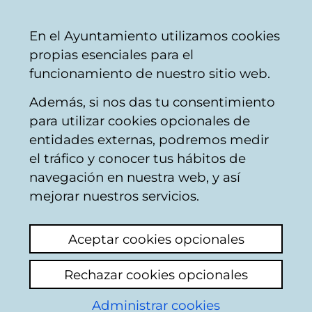
Ayuntamiento
Compartir
Con
Castellano
En el Ayuntamiento utilizamos cookies
Vitoria-
propias esenciales para el
Gasteiz
funcionamiento de nuestro sitio web.
Además, si nos das tu consentimiento
para utilizar cookies opcionales de
Preguntas frecuentes
entidades externas, podremos medir
el tráfico y conocer tus hábitos de
sobre violencia
navegación en nuestra web, y así
machista
mejorar nuestros servicios.
Aceptar cookies opcionales
¿Qué es la violencia machista?
Rechazar cookies opcionales
¿Qué puedo hacer si sufro violencia
Administrar cookies
machista?