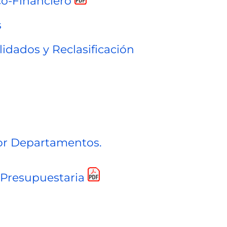
o-Financiero
s
idados y Reclasificación
or Departamentos.
Presupuestaria