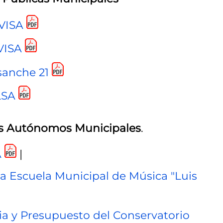
VISA
VISA
sanche 21
LSA
s Autónomos Municipales
.
A
|
a Escuela Municipal de Música "Luis
a y Presupuesto del Conservatorio