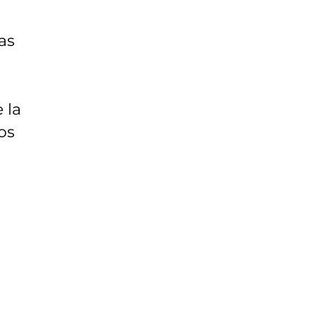
as
 la
os