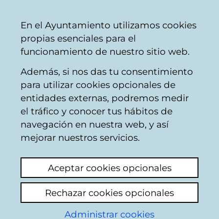
Ayuntamiento
Compartir
Con
Castellano
En el Ayuntamiento utilizamos cookies
Vitoria-
propias esenciales para el
Gasteiz
funcionamiento de nuestro sitio web.
Además, si nos das tu consentimiento
Hirian hezi
para utilizar cookies opcionales de
entidades externas, podremos medir
el tráfico y conocer tus hábitos de
La motivación. Yo en
navegación en nuestra web, y así
el futuro (Proyecto
mejorar nuestros servicios.
GPS)
Aceptar cookies opcionales
Rechazar cookies opcionales
Administrar cookies