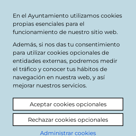
Ayuntamiento
Compartir
Con
Castellano
En el Ayuntamiento utilizamos cookies
Vitoria-
propias esenciales para el
Gasteiz
funcionamiento de nuestro sitio web.
Además, si nos das tu consentimiento
Hirian hezi
para utilizar cookies opcionales de
entidades externas, podremos medir
el tráfico y conocer tus hábitos de
Teatro para centros
navegación en nuestra web, y así
educativos
mejorar nuestros servicios.
Aceptar cookies opcionales
Rechazar cookies opcionales
Administrar cookies