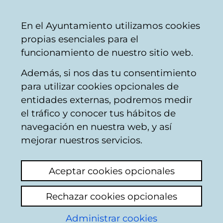
Ayuntamiento
Compartir
Con
Castellano
En el Ayuntamiento utilizamos cookies
Vitoria-
propias esenciales para el
Gasteiz
funcionamiento de nuestro sitio web.
Además, si nos das tu consentimiento
Catálogo de datos abiertos
para utilizar cookies opcionales de
entidades externas, podremos medir
el tráfico y conocer tus hábitos de
Solicitudes de Acceso
navegación en nuestra web, y así
a la Información 2024
mejorar nuestros servicios.
Aceptar cookies opcionales
Descripción
Rechazar cookies opcionales
El artículo 66 de la Ley 2/2016, de 7 de abril,
Administrar cookies
de Instituciones Locales de Euskadi,