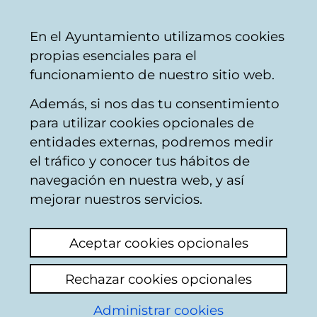
Ayuntamiento
Compartir
Con
Castellano
En el Ayuntamiento utilizamos cookies
Vitoria-
propias esenciales para el
Gasteiz
funcionamiento de nuestro sitio web.
Además, si nos das tu consentimiento
Catálogo de datos abiertos
para utilizar cookies opcionales de
entidades externas, podremos medir
el tráfico y conocer tus hábitos de
Gastos realizados en
navegación en nuestra web, y así
publicidad en medios
mejorar nuestros servicios.
Aceptar cookies opcionales
Descripción
Rechazar cookies opcionales
Gastos realizados en publicidad en medios
Administrar cookies
de comunicación (prensa escrita, radio,