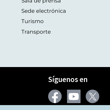
Sala de prensa
Sede electrónica
Turismo
Transporte
Síguenos en
Seguir
Seguir
Segu
en
en
en
facebook
youtube
X