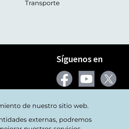
Transporte
Síguenos en
Seguir
Seguir
Segu
en
en
en
facebook
youtube
X
(Twi
Más redes
miento de nuestro sitio web.
 entidades externas, podremos
mejorar nuestros servicios.