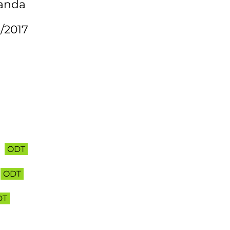
manda
/2017
ODT
ODT
DT