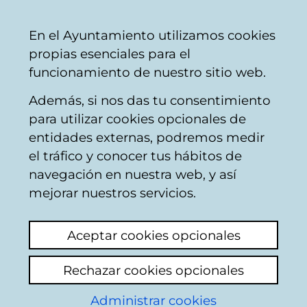
Ayuntamiento
Compartir
Con
Castellano
En el Ayuntamiento utilizamos cookies
Vitoria-
propias esenciales para el
Gasteiz
funcionamiento de nuestro sitio web.
Además, si nos das tu consentimiento
Catálogo de datos abiertos
para utilizar cookies opcionales de
entidades externas, podremos medir
el tráfico y conocer tus hábitos de
Parques del Anillo
navegación en nuestra web, y así
Verde
mejorar nuestros servicios.
Aceptar cookies opcionales
Descripción
Rechazar cookies opcionales
Estado de los parques del Anillo Verde de
Administrar cookies
Vitoria-Gasteiz, con información sobre