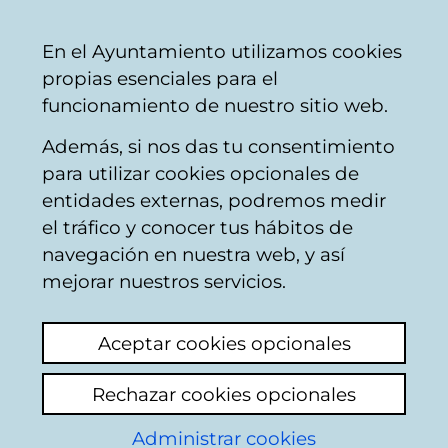
Ayuntamiento
Compartir
Con
Castellano
En el Ayuntamiento utilizamos cookies
Vitoria-
propias esenciales para el
Gasteiz
funcionamiento de nuestro sitio web.
Además, si nos das tu consentimiento
Catálogo de datos abiertos
para utilizar cookies opcionales de
entidades externas, podremos medir
el tráfico y conocer tus hábitos de
Productividad forestal
navegación en nuestra web, y así
mejorar nuestros servicios.
Descripción
Aceptar cookies opcionales
Productividad forestal estimada en el año
Rechazar cookies opcionales
1992. Los datos se ofrecen en PDF y SHP
(archivo 7Z). La productividad potencial
Administrar cookies