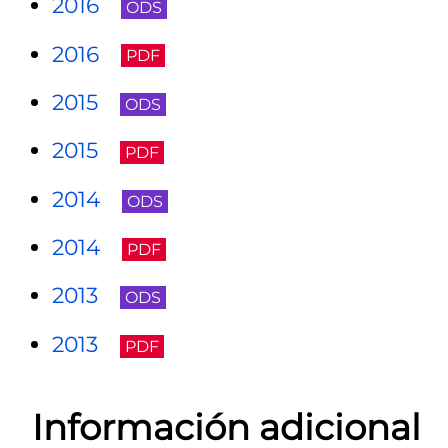
2016
ODS
2016
PDF
2015
ODS
2015
PDF
2014
ODS
2014
PDF
2013
ODS
2013
PDF
Información adicional