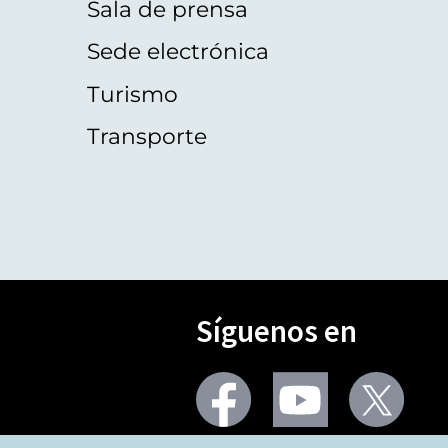
Sala de prensa
Sede electrónica
Turismo
Transporte
Síguenos en
Seguir
Seguir
Segu
en
en
en
facebook
youtube
X