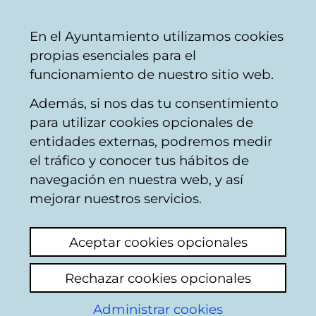
Ayuntamiento
Compartir
Con
Castellano
En el Ayuntamiento utilizamos cookies
Vitoria-
propias esenciales para el
Gasteiz
funcionamiento de nuestro sitio web.
Además, si nos das tu consentimiento
Calendario de Mesa de
para utilizar cookies opcionales de
Contratación
entidades externas, podremos medir
el tráfico y conocer tus hábitos de
navegación en nuestra web, y así
Mesa de contratación
mejorar nuestros servicios.
Aceptar cookies opcionales
15/07/2015
11:30
Rechazar cookies opcionales
Administrar cookies