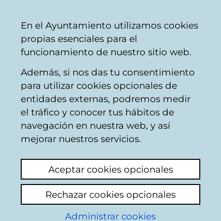
Ayuntamiento
Compartir
Con
Castellano
En el Ayuntamiento utilizamos cookies
Vitoria-
propias esenciales para el
Gasteiz
funcionamiento de nuestro sitio web.
Además, si nos das tu consentimiento
Calendario de Comisiones de
para utilizar cookies opcionales de
Participación Ciudadana (fin en
entidades externas, podremos medir
2016)
el tráfico y conocer tus hábitos de
navegación en nuestra web, y así
mejorar nuestros servicios.
Comisión de
Participación
Aceptar cookies opcionales
Ciudadana
Rechazar cookies opcionales
(Suspendida)
Administrar cookies