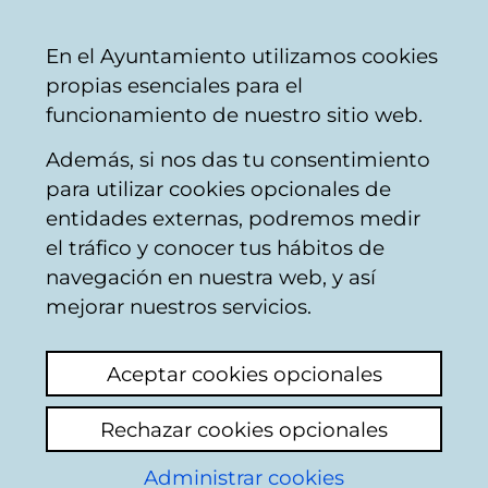
Ayuntamiento
Compartir
Con
Castellano
En el Ayuntamiento utilizamos cookies
Vitoria-
propias esenciales para el
Gasteiz
funcionamiento de nuestro sitio web.
Además, si nos das tu consentimiento
Calendario de Comisiones de
para utilizar cookies opcionales de
Urbanismo y Espacio Público
entidades externas, podremos medir
el tráfico y conocer tus hábitos de
navegación en nuestra web, y así
Comisión de
mejorar nuestros servicios.
Urbanismo y Espacio
Aceptar cookies opcionales
Público
Rechazar cookies opcionales
27/01/2015
Administrar cookies