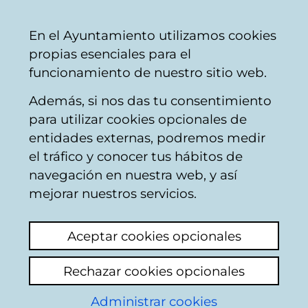
Ayuntamiento
Compartir
Con
Castellano
En el Ayuntamiento utilizamos cookies
Vitoria-
propias esenciales para el
Gasteiz
funcionamiento de nuestro sitio web.
Además, si nos das tu consentimiento
Calendario de Comisiones de
para utilizar cookies opcionales de
Participación Ciudadana (fin en
entidades externas, podremos medir
2016)
el tráfico y conocer tus hábitos de
navegación en nuestra web, y así
mejorar nuestros servicios.
Comisión de
Participación
Aceptar cookies opcionales
Ciudadana
Rechazar cookies opcionales
(Suspendida)
Administrar cookies