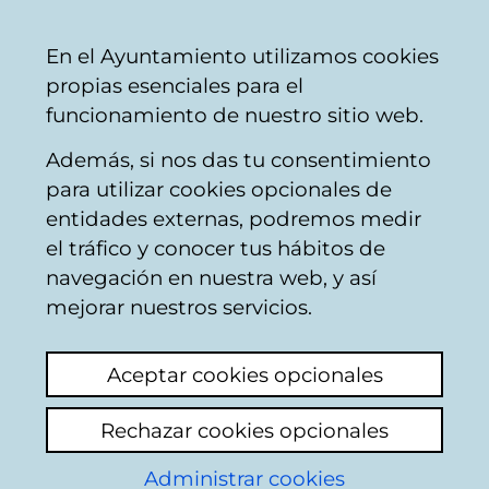
Ayuntamiento
Compartir
Con
Castellano
En el Ayuntamiento utilizamos cookies
Vitoria-
propias esenciales para el
Gasteiz
funcionamiento de nuestro sitio web.
Además, si nos das tu consentimiento
Calendario de Sesión de Pleno
para utilizar cookies opcionales de
entidades externas, podremos medir
el tráfico y conocer tus hábitos de
Pleno del
navegación en nuestra web, y así
Ayuntamiento
mejorar nuestros servicios.
Aceptar cookies opcionales
26/06/2009
09:00
Rechazar cookies opcionales
Administrar cookies