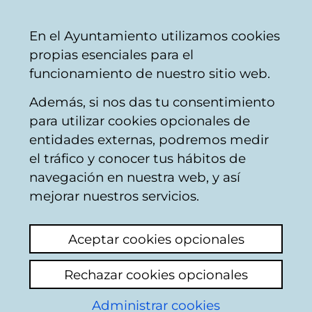
Ayuntamiento
Compartir
Con
Castellano
En el Ayuntamiento utilizamos cookies
Vitoria-
propias esenciales para el
Gasteiz
funcionamiento de nuestro sitio web.
Además, si nos das tu consentimiento
Calendario de Junta de Gobierno
para utilizar cookies opcionales de
Local
entidades externas, podremos medir
el tráfico y conocer tus hábitos de
navegación en nuestra web, y así
Junta de Gobierno
mejorar nuestros servicios.
Local
Aceptar cookies opcionales
06/02/2026
Rechazar cookies opcionales
09:15
Administrar cookies