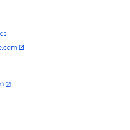
es
de.com
am