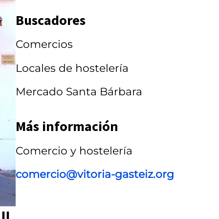
a
Buscadores
r
r
Comercios
u
Locales de hostelería
s
Mercado Santa Bárbara
e
l
Más información
Comercio y hostelería
comercio@vitoria-gasteiz.org