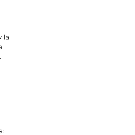
 la
a
.
s: