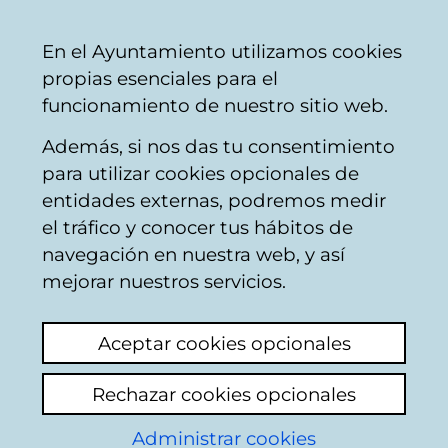
Ayuntamiento
Compartir
Con
Castellano
En el Ayuntamiento utilizamos cookies
Vitoria-
propias esenciales para el
Gasteiz
funcionamiento de nuestro sitio web.
Además, si nos das tu consentimiento
Comercio
para utilizar cookies opcionales de
entidades externas, podremos medir
el tráfico y conocer tus hábitos de
Óptica Espinosa más
navegación en nuestra web, y así
Que ver
mejorar nuestros servicios.
Aceptar cookies opcionales
C
Rechazar cookies opcionales
a
Administrar cookies