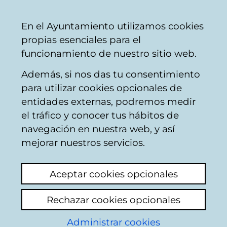
Ayuntamiento
Compartir
Con
Castellano
En el Ayuntamiento utilizamos cookies
Vitoria-
propias esenciales para el
Gasteiz
funcionamiento de nuestro sitio web.
Además, si nos das tu consentimiento
Comercio
para utilizar cookies opcionales de
entidades externas, podremos medir
el tráfico y conocer tus hábitos de
OPTICA ESPARZA
navegación en nuestra web, y así
mejorar nuestros servicios.
C
Aceptar cookies opcionales
a
Rechazar cookies opcionales
r
r
Administrar cookies