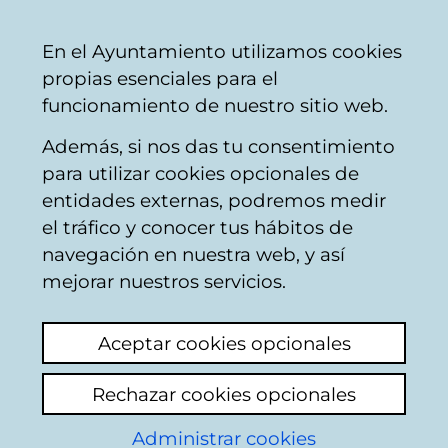
Ayuntamiento
Compartir
Con
Castellano
En el Ayuntamiento utilizamos cookies
Vitoria-
propias esenciales para el
Gasteiz
funcionamiento de nuestro sitio web.
Además, si nos das tu consentimiento
Konpondu
para utilizar cookies opcionales de
entidades externas, podremos medir
el tráfico y conocer tus hábitos de
Eldelosgatos
navegación en nuestra web, y así
mejorar nuestros servicios.
Descripción
Aceptar cookies opcionales
Resolador oficial de La Sportiva,
recauchutado de pies de gato para la
Rechazar cookies opcionales
practica de la escalada.
Administrar cookies