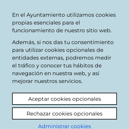
Ayuntamiento
Compartir
Con
Castellano
En el Ayuntamiento utilizamos cookies
Vitoria-
propias esenciales para el
Gasteiz
funcionamiento de nuestro sitio web.
Además, si nos das tu consentimiento
Hostelería
para utilizar cookies opcionales de
entidades externas, podremos medir
el tráfico y conocer tus hábitos de
Nalu Poké
navegación en nuestra web, y así
mejorar nuestros servicios.
C
Aceptar cookies opcionales
a
Rechazar cookies opcionales
r
r
Administrar cookies