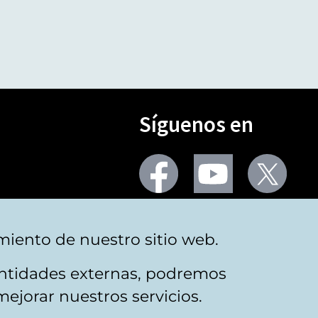
Síguenos en
Seguir
Seguir
Segu
en
en
en
facebook
youtube
X
(Twi
Más redes
miento de nuestro sitio web.
 entidades externas, podremos
mejorar nuestros servicios.