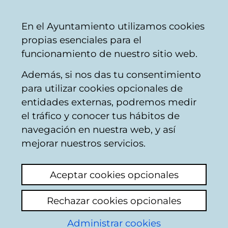
Ayuntamiento
Compartir
Con
Castellano
En el Ayuntamiento utilizamos cookies
Vitoria-
propias esenciales para el
Gasteiz
funcionamiento de nuestro sitio web.
Además, si nos das tu consentimiento
Hostelería
para utilizar cookies opcionales de
entidades externas, podremos medir
el tráfico y conocer tus hábitos de
Berenjenal
navegación en nuestra web, y así
mejorar nuestros servicios.
C
Aceptar cookies opcionales
a
Rechazar cookies opcionales
r
r
Administrar cookies