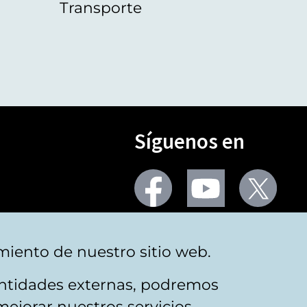
Transporte
Síguenos en
Seguir
Seguir
Segu
en
en
en
facebook
youtube
X
(Twi
Más redes
miento de nuestro sitio web.
 entidades externas, podremos
mejorar nuestros servicios.