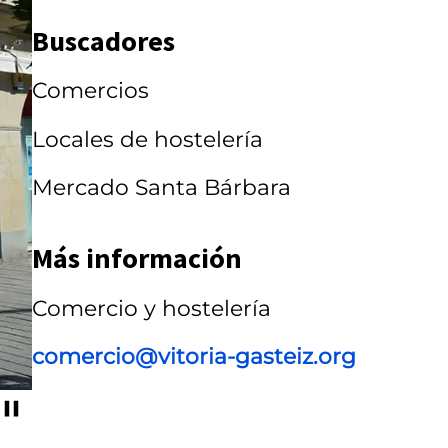
r
Buscadores
r
Comercios
u
s
Locales de hostelería
e
Mercado Santa Bárbara
l
Más información
Comercio y hostelería
comercio@vitoria-gasteiz.org