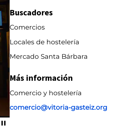
r
Buscadores
r
Comercios
u
s
Locales de hostelería
e
Mercado Santa Bárbara
l
Más información
Comercio y hostelería
comercio@vitoria-gasteiz.org