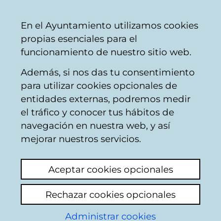
Ayuntamiento
Compartir
Con
Castellano
En el Ayuntamiento utilizamos cookies
Vitoria-
propias esenciales para el
Gasteiz
funcionamiento de nuestro sitio web.
Además, si nos das tu consentimiento
Konpondu
para utilizar cookies opcionales de
entidades externas, podremos medir
el tráfico y conocer tus hábitos de
FORMAT
navegación en nuestra web, y así
mejorar nuestros servicios.
Descripción
Aceptar cookies opcionales
Reparación de equipos informáticos:
ordenadores de mesa, portátiles impresoras
Rechazar cookies opcionales
y otros periféricos.
Administrar cookies