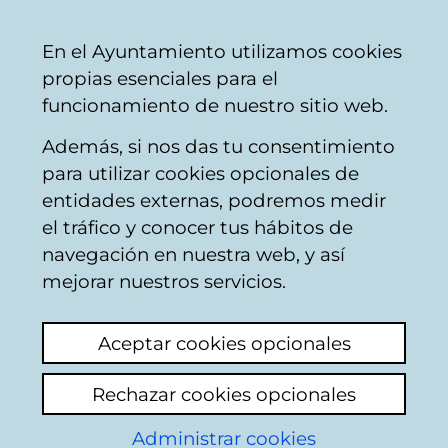
Ayuntamiento
Compartir
Con
Castellano
En el Ayuntamiento utilizamos cookies
Vitoria-
propias esenciales para el
Gasteiz
funcionamiento de nuestro sitio web.
Además, si nos das tu consentimiento
Comercio
para utilizar cookies opcionales de
entidades externas, podremos medir
el tráfico y conocer tus hábitos de
LANGARICA
navegación en nuestra web, y así
mejorar nuestros servicios.
C
Aceptar cookies opcionales
a
Rechazar cookies opcionales
r
r
Administrar cookies