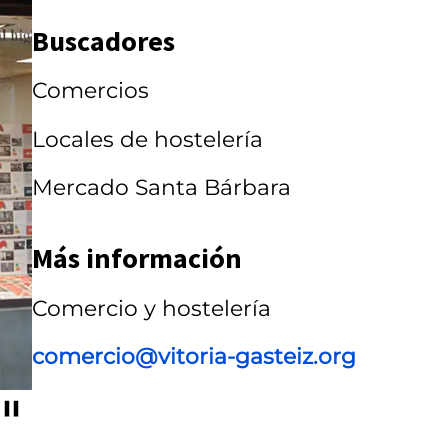
r
Buscadores
r
Comercios
u
s
Locales de hostelería
e
Mercado Santa Bárbara
l
Más información
Comercio y hostelería
comercio@vitoria-gasteiz.org