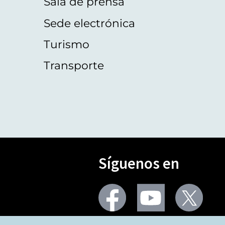
Sala de prensa
Sede electrónica
Turismo
Transporte
Síguenos en
Seguir
Seguir
Segu
en
en
en
facebook
youtube
X