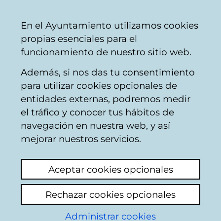
Ayuntamiento
Compartir
Con
Castellano
En el Ayuntamiento utilizamos cookies
Vitoria-
propias esenciales para el
Gasteiz
funcionamiento de nuestro sitio web.
Además, si nos das tu consentimiento
Hostelería
para utilizar cookies opcionales de
entidades externas, podremos medir
el tráfico y conocer tus hábitos de
BAR VANELI
navegación en nuestra web, y así
mejorar nuestros servicios.
C
Aceptar cookies opcionales
a
Rechazar cookies opcionales
r
r
Administrar cookies