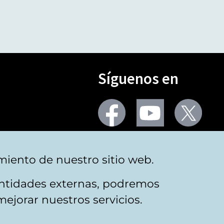
Síguenos en
Seguir
Seguir
Segu
en
en
en
facebook
youtube
X
(Twi
Más redes
miento de nuestro sitio web.
 entidades externas, podremos
mejorar nuestros servicios.