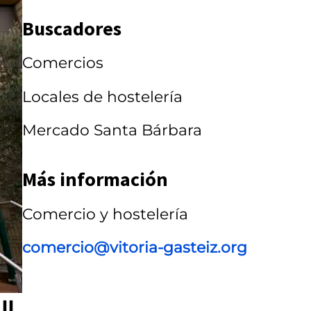
a
Buscadores
r
r
Comercios
u
Locales de hostelería
s
Mercado Santa Bárbara
e
l
Más información
Comercio y hostelería
comercio@vitoria-gasteiz.org