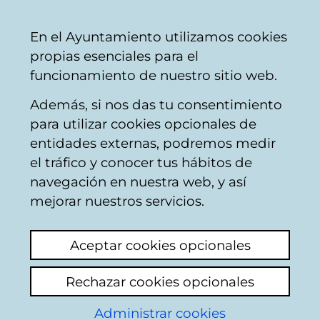
Ayuntamiento
Compartir
Con
Castellano
En el Ayuntamiento utilizamos cookies
Vitoria-
propias esenciales para el
Gasteiz
funcionamiento de nuestro sitio web.
Además, si nos das tu consentimiento
Hostelería
para utilizar cookies opcionales de
entidades externas, podremos medir
el tráfico y conocer tus hábitos de
BAR NAZCA
navegación en nuestra web, y así
mejorar nuestros servicios.
C
Aceptar cookies opcionales
a
Rechazar cookies opcionales
r
r
Administrar cookies