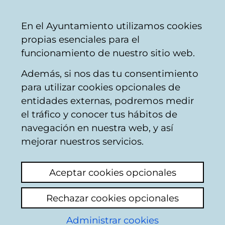
Ayuntamiento
Compartir
Con
Castellano
En el Ayuntamiento utilizamos cookies
Vitoria-
propias esenciales para el
Gasteiz
funcionamiento de nuestro sitio web.
Además, si nos das tu consentimiento
Hostelería
para utilizar cookies opcionales de
entidades externas, podremos medir
el tráfico y conocer tus hábitos de
BAR LASAIKI
navegación en nuestra web, y así
mejorar nuestros servicios.
C
Aceptar cookies opcionales
a
Rechazar cookies opcionales
r
r
Administrar cookies