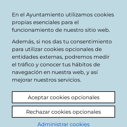
Ayuntamiento
Compartir
Con
Castellano
En el Ayuntamiento utilizamos cookies
Vitoria-
propias esenciales para el
Gasteiz
funcionamiento de nuestro sitio web.
Además, si nos das tu consentimiento
Hostelería
para utilizar cookies opcionales de
entidades externas, podremos medir
el tráfico y conocer tus hábitos de
BIG BEN
navegación en nuestra web, y así
mejorar nuestros servicios.
C
Aceptar cookies opcionales
a
Rechazar cookies opcionales
r
r
Administrar cookies