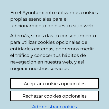
Ayuntamiento
Compartir
Con
Castellano
En el Ayuntamiento utilizamos cookies
Vitoria-
propias esenciales para el
Gasteiz
funcionamiento de nuestro sitio web.
Además, si nos das tu consentimiento
Hostelería
para utilizar cookies opcionales de
entidades externas, podremos medir
el tráfico y conocer tus hábitos de
RESTAURANTE LA
navegación en nuestra web, y así
CASA DE NAPOLEÓN
mejorar nuestros servicios.
Aceptar cookies opcionales
C
Rechazar cookies opcionales
a
Administrar cookies