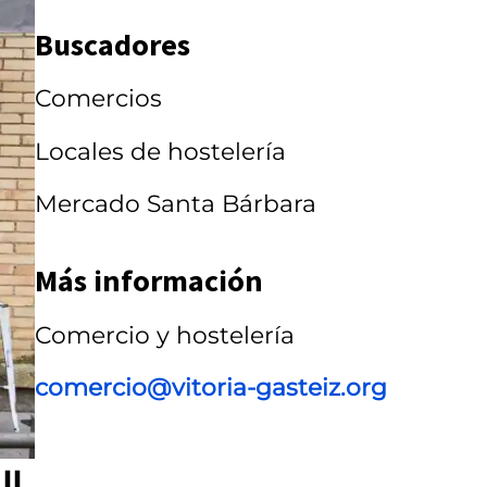
a
Buscadores
r
r
Comercios
u
Locales de hostelería
s
Mercado Santa Bárbara
e
l
Más información
Comercio y hostelería
comercio@vitoria-gasteiz.org