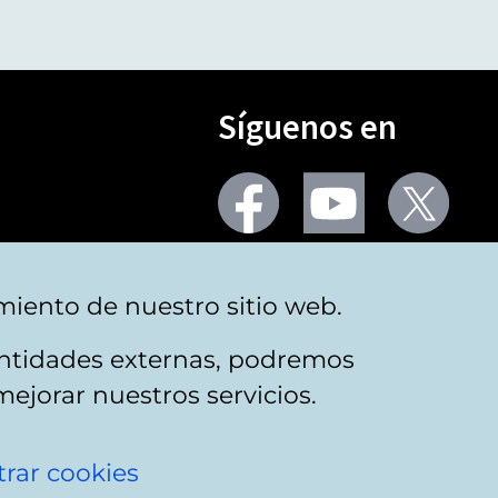
Síguenos en
Seguir
Seguir
Segu
en
en
en
facebook
youtube
X
(Twi
Más redes
miento de nuestro sitio web.
 entidades externas, podremos
mejorar nuestros servicios.
rar cookies