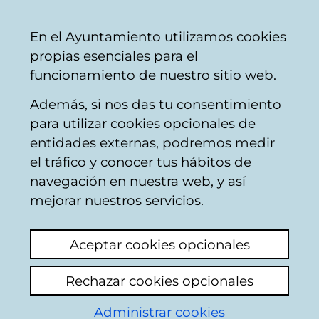
Ayuntamiento
Compartir
Con
Castellano
En el Ayuntamiento utilizamos cookies
Vitoria-
propias esenciales para el
Gasteiz
funcionamiento de nuestro sitio web.
Además, si nos das tu consentimiento
Comercio
para utilizar cookies opcionales de
entidades externas, podremos medir
el tráfico y conocer tus hábitos de
CONFITERÍA GOYA
navegación en nuestra web, y así
mejorar nuestros servicios.
C
Aceptar cookies opcionales
a
Rechazar cookies opcionales
r
r
Administrar cookies