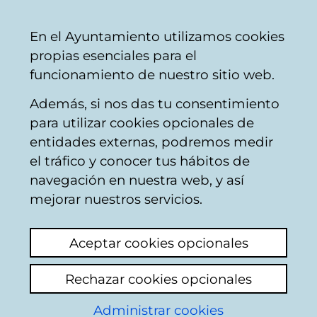
Ayuntamiento
Compartir
Con
Castellano
En el Ayuntamiento utilizamos cookies
Vitoria-
propias esenciales para el
Gasteiz
funcionamiento de nuestro sitio web.
Además, si nos das tu consentimiento
Comercio
para utilizar cookies opcionales de
entidades externas, podremos medir
el tráfico y conocer tus hábitos de
ALIMENTACIÓN
navegación en nuestra web, y así
SUPERMERCADO 365
mejorar nuestros servicios.
DÍAS
Aceptar cookies opcionales
Rechazar cookies opcionales
C
Administrar cookies